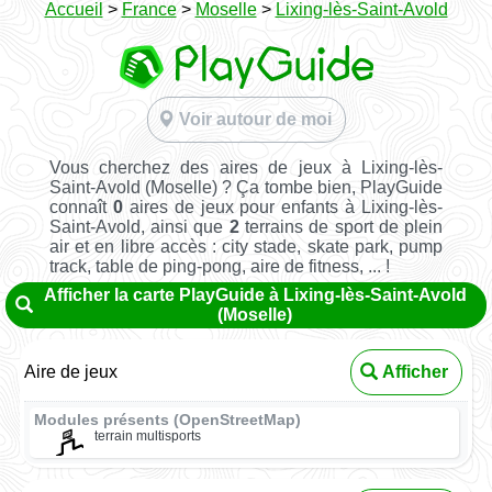
Accueil
>
France
>
Moselle
>
Lixing-lès-Saint-Avold
Voir autour de moi
Vous cherchez des aires de jeux à Lixing-lès-
Saint-Avold (Moselle) ? Ça tombe bien, PlayGuide
connaît
0
aires de jeux pour enfants à Lixing-lès-
Saint-Avold, ainsi que
2
terrains de sport de plein
air et en libre accès : city stade, skate park, pump
track, table de ping-pong, aire de fitness, ... !
Afficher la carte PlayGuide à Lixing-lès-Saint-Avold
(Moselle)
Aire de jeux
Afficher
Modules présents (OpenStreetMap)
terrain multisports