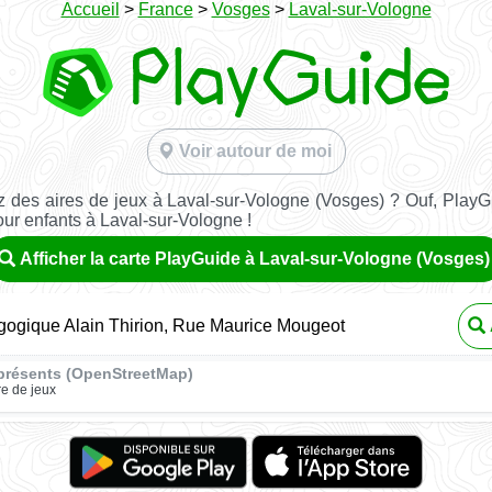
Accueil
>
France
>
Vosges
>
Laval-sur-Vologne
Voir autour de moi
 des aires de jeux à Laval-sur-Vologne (Vosges) ? Ouf, PlayG
our enfants à Laval-sur-Vologne !
Afficher la carte PlayGuide à Laval-sur-Vologne (Vosges)
gogique Alain Thirion, Rue Maurice Mougeot
présents (OpenStreetMap)
re de jeux