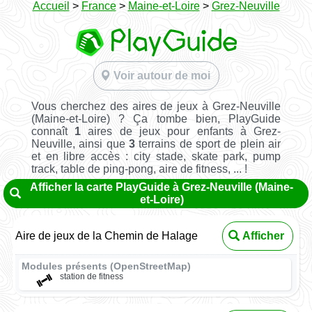
Accueil
>
France
>
Maine-et-Loire
>
Grez-Neuville
Voir autour de moi
Vous cherchez des aires de jeux à Grez-Neuville
(Maine-et-Loire) ? Ça tombe bien, PlayGuide
connaît
1
aires de jeux pour enfants à Grez-
Neuville, ainsi que
3
terrains de sport de plein air
et en libre accès : city stade, skate park, pump
track, table de ping-pong, aire de fitness, ... !
Afficher la carte PlayGuide à Grez-Neuville (Maine-
et-Loire)
Aire de jeux de la Chemin de Halage
Afficher
Modules présents (OpenStreetMap)
station de fitness