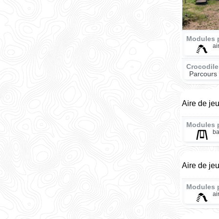
Modules 
ai
Crocodile
Parcours 
Aire de je
Modules 
ba
Aire de je
Modules 
ai