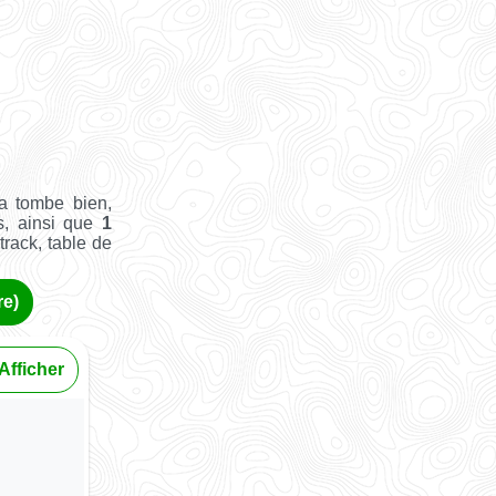
a tombe bien,
s, ainsi que
1
track, table de
re)
Afficher