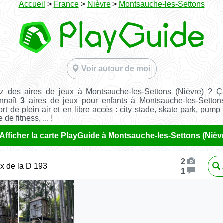
Accueil
>
France
>
Nièvre
>
Montsauche-les-Settons
Voir autour de moi
z des aires de jeux à Montsauche-les-Settons (Nièvre) ? Ç
nnaît
3
aires de jeux pour enfants à Montsauche-les-Setton
ort de plein air et en libre accès : city stade, skate park, pump 
de fitness, ... !
Afficher la carte PlayGuide à Montsauche-les-Settons (Nièv
2
ux de la D 193
1