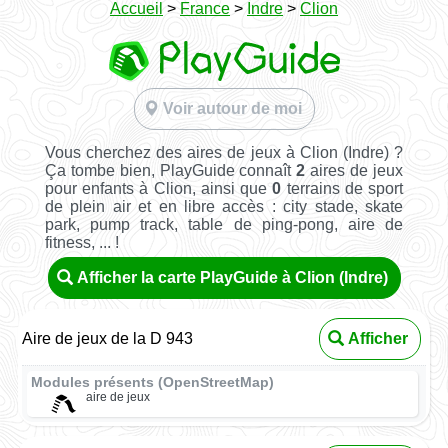
Accueil
>
France
>
Indre
>
Clion
Voir autour de moi
Vous cherchez des aires de jeux à Clion (Indre) ?
Ça tombe bien, PlayGuide connaît
2
aires de jeux
pour enfants à Clion, ainsi que
0
terrains de sport
de plein air et en libre accès : city stade, skate
park, pump track, table de ping-pong, aire de
fitness, ... !
Afficher la carte PlayGuide à Clion (Indre)
Aire de jeux de la D 943
Afficher
Modules présents (OpenStreetMap)
aire de jeux