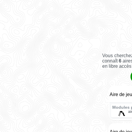
Vous cherchez
connaît
6
aires
en libre accès 
Aire de je
Modules 
ai
Aire de je