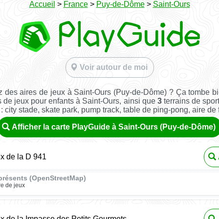
Accueil
>
France
>
Puy-de-Dôme
>
Saint-Ours
Voir autour de moi
 des aires de jeux à Saint-Ours (Puy-de-Dôme) ? Ça tombe b
 de jeux pour enfants à Saint-Ours, ainsi que
3
terrains de sport
: city stade, skate park, pump track, table de ping-pong, aire de fi
Afficher la carte PlayGuide à Saint-Ours (Puy-de-Dôme)
ux de la D 941
présents (OpenStreetMap)
re de jeux
ux de la Impasse des Petits Gourmets