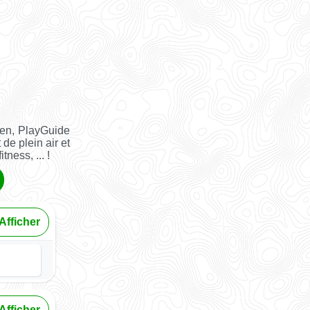
ien, PlayGuide
 de plein air et
tness, ... !
Afficher
Afficher