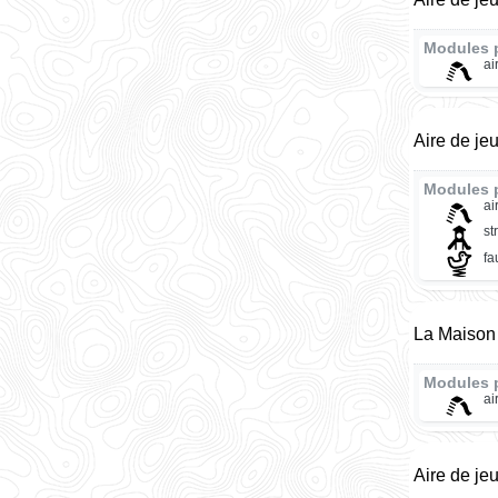
Modules 
ai
Aire de je
Modules 
ai
st
fa
La Maison 
Modules 
ai
Aire de je