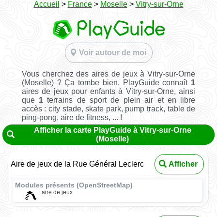
Accueil
>
France
>
Moselle
>
Vitry-sur-Orne
Voir autour de moi
Vous cherchez des aires de jeux à Vitry-sur-Orne
(Moselle) ? Ça tombe bien, PlayGuide connaît
1
aires de jeux pour enfants à Vitry-sur-Orne, ainsi
que
1
terrains de sport de plein air et en libre
accès : city stade, skate park, pump track, table de
ping-pong, aire de fitness, ... !
Afficher la carte PlayGuide à Vitry-sur-Orne
(Moselle)
Aire de jeux de la Rue Général Leclerc
Afficher
Modules présents (OpenStreetMap)
aire de jeux