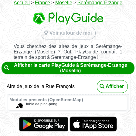
Accueil
>
France
>
Moselle
>
Serémange-Erzange
Voir autour de moi
Vous cherchez des aires de jeux à Serémange-
Erzange (Moselle) ? Ouf, PlayGuide connaît 1
terrain de sport à Serémange-Erzange !
Afficher la carte PlayGuide à Serémange-Erzange
(Moselle)
Aire de jeux de la Rue François
Afficher
Modules présents (OpenStreetMap)
table de ping-pong