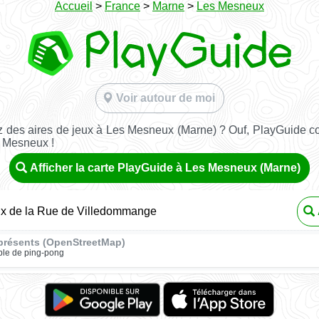
Accueil
>
France
>
Marne
>
Les Mesneux
Voir autour de moi
 des aires de jeux à Les Mesneux (Marne) ? Ouf, PlayGuide con
s Mesneux !
Afficher la carte PlayGuide à Les Mesneux (Marne)
ux de la Rue de Villedommange
présents (OpenStreetMap)
ble de ping-pong