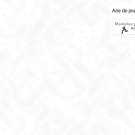
Aire de je
Modules 
te