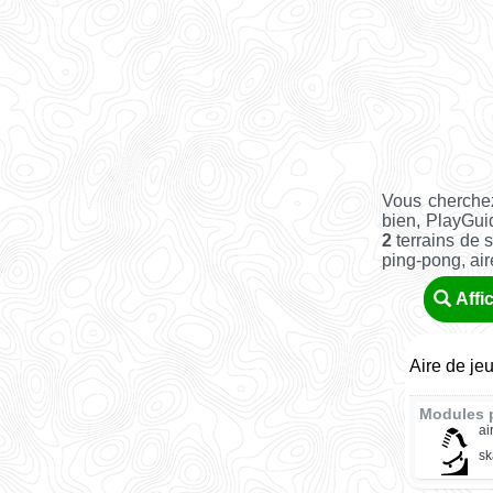
Vous cherche
bien, PlayGui
2
terrains de s
ping-pong, aire 
Affi
Aire de je
Modules 
ai
sk