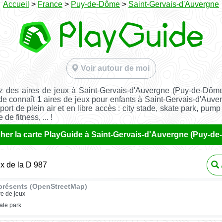
Accueil
>
France
>
Puy-de-Dôme
>
Saint-Gervais-d'Auvergne
Voir autour de moi
z des aires de jeux à Saint-Gervais-d'Auvergne (Puy-de-Dôm
de connaît
1
aires de jeux pour enfants à Saint-Gervais-d'Auver
port de plein air et en libre accès : city stade, skate park, pump 
de fitness, ... !
cher la carte PlayGuide à Saint-Gervais-d'Auvergne (Puy-d
ux de la D 987
présents (OpenStreetMap)
re de jeux
ate park