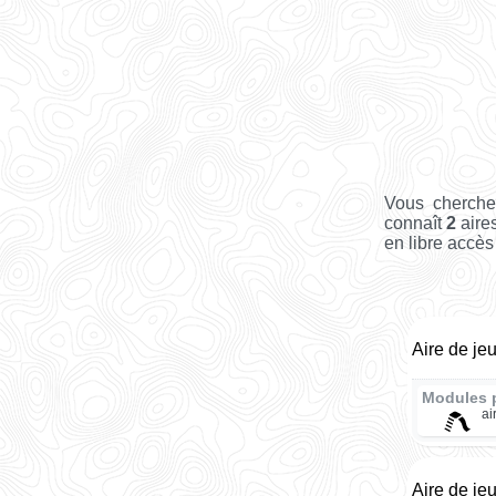
Vous cherche
connaît
2
aire
en libre accès 
Aire de je
Modules 
ai
Aire de je