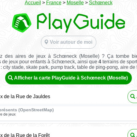
Accueil
>
France
>
Moselle
>
Schœneck
Voir autour de moi
z des aires de jeux à Schœneck (Moselle) ? Ça tombe bi
s de jeux pour enfants à Schœneck, ainsi que
4
terrains de sport
: city stade, skate park, pump track, table de ping-pong, aire de fi
Afficher la carte PlayGuide à Schœneck (Moselle)
ux de la Rue de Jauldes
présents (OpenStreetMap)
re de jeux
ux de la Rue de la Forêt