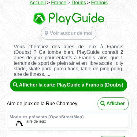
Accueil
>
France
>
Doubs
>
Franois
Voir autour de moi
Vous cherchez des aires de jeux à Franois
(Doubs) ? Ça tombe bien, PlayGuide connaît
2
aires de jeux pour enfants à Franois, ainsi que
1
terrains de sport de plein air et en libre accès : city
stade, skate park, pump track, table de ping-pong,
aire de fitness, ... !
Afficher la carte PlayGuide à Franois (Doubs)
Aire de jeux de la Rue Champey
Afficher
Modules présents (OpenStreetMap)
aire de jeux