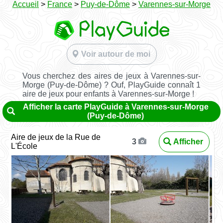
Accueil
>
France
>
Puy-de-Dôme
>
Varennes-sur-Morge
Voir autour de moi
Vous cherchez des aires de jeux à Varennes-sur-
Morge (Puy-de-Dôme) ? Ouf, PlayGuide connaît 1
aire de jeux pour enfants à Varennes-sur-Morge !
Afficher la carte PlayGuide à Varennes-sur-Morge
(Puy-de-Dôme)
Aire de jeux de la Rue de
Afficher
3
L'École