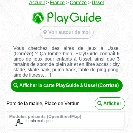
Accueil
>
France
>
Corrèze
>
Ussel
Voir autour de moi
Vous cherchez des aires de jeux à Ussel
(Corrèze) ? Ça tombe bien, PlayGuide connaît
6
aires de jeux pour enfants à Ussel, ainsi que
3
terrains de sport de plein air et en libre accès : city
stade, skate park, pump track, table de ping-pong,
aire de fitness, ... !
Afficher la carte PlayGuide à Ussel (Corrèze)
Parc de la mairie, Place de Verdun
Afficher
Modules présents (OpenStreetMap)
terrain multisports