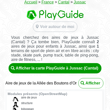
Accueil
>
France
>
Cantal
>
Jussac
Voir autour de moi
Vous cherchez des aires de jeux à Jussac
(Cantal) ? Ça tombe bien, PlayGuide connaît
2
aires de jeux pour enfants à Jussac, ainsi que
1
terrains de sport de plein air et en libre accès : city
stade, skate park, pump track, table de ping-pong,
aire de fitness, ... !
Afficher la carte PlayGuide à Jussac (Cantal)
Aire de jeux de la Allée des Boutons d'Or
Afficher
Modules présents (OpenStreetMap)
aire de jeux
structure
toboggan