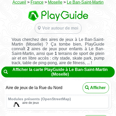
Accueil
>
France
>
Moselle
>
Le Ban-Saint-Martin
Voir autour de moi
Vous cherchez des aires de jeux à Le Ban-Saint-
Martin (Moselle) ? Ça tombe bien, PlayGuide
connaît
2
aires de jeux pour enfants à Le Ban-
Saint-Martin, ainsi que
1
terrains de sport de plein
air et en libre accès : city stade, skate park, pump
track, table de ping-pong, aire de fitness, ... !
Afficher la carte PlayGuide à Le Ban-Saint-Martin
(Moselle)
Aire de jeux de la Rue du Nord
Afficher
Modules présents (OpenStreetMap)
aire de jeux