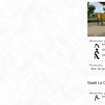
Modules p
ai
st
t
Proludic
Aire de j
Stade Le C
Modules 
te