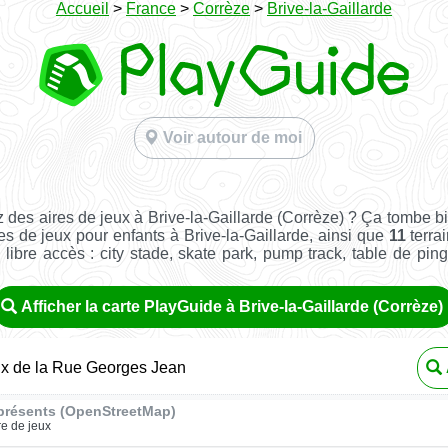
Accueil
>
France
>
Corrèze
>
Brive-la-Gaillarde
Voir autour de moi
 des aires de jeux à Brive-la-Gaillarde (Corrèze) ? Ça tombe b
es de jeux pour enfants à Brive-la-Gaillarde, ainsi que
11
terra
n libre accès : city stade, skate park, pump track, table de pin
Afficher la carte PlayGuide à Brive-la-Gaillarde (Corrèze)
ux de la Rue Georges Jean
présents (OpenStreetMap)
re de jeux