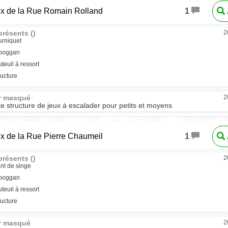
ux de la Rue Romain Rolland
1
résents ()
2
urniquet
oboggan
uteuil à ressort
ructure
ur masqué
2
ite structure de jeux à escalader pour petits et moyens
ux de la Rue Pierre Chaumeil
1
résents ()
2
nt de singe
oboggan
uteuil à ressort
ructure
ur masqué
2