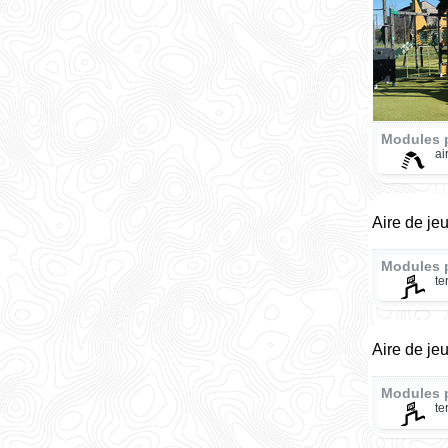
Modules 
ai
Aire de je
Modules 
te
Aire de je
Modules 
te