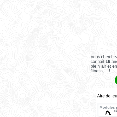
Vous cherchez
connaît
16
air
plein air et e
fitness, ... !
Aire de je
Modules 
ai