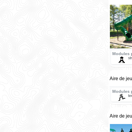
Modules 
st
Aire de je
Modules 
te
Aire de je