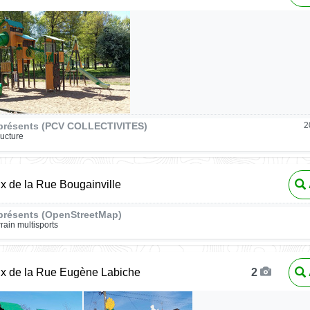
présents (PCV COLLECTIVITES)
2
ructure
ux de la Rue Bougainville
présents (OpenStreetMap)
rrain multisports
ux de la Rue Eugène Labiche
2