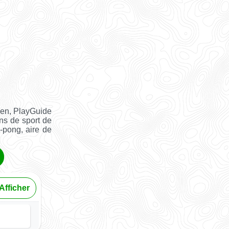
ien, PlayGuide
ins de sport de
g-pong, aire de
Afficher