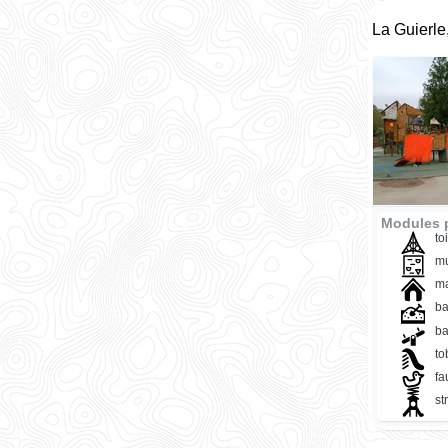
La Guierle
Modules p
to
mu
ma
ba
ba
t
fa
st