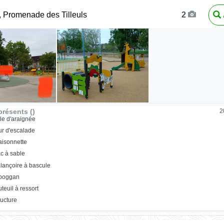
, Promenade des Tilleuls
2
résents ()
2
ile d'araignée
r d'escalade
isonnette
c à sable
lançoire à bascule
oboggan
uteuil à ressort
ructure