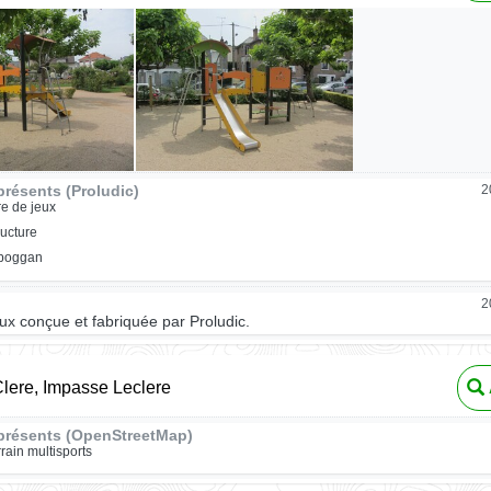
résents (Proludic)
2
re de jeux
ructure
oboggan
2
eux conçue et fabriquée par Proludic.
lere, Impasse Leclere
présents (OpenStreetMap)
rrain multisports