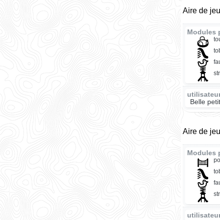
Aire de je
Modules p
to
t
fa
st
utilisate
Belle pet
Aire de je
Modules p
po
t
fa
st
utilisate