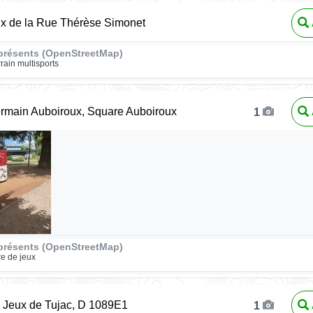
ux de la Rue Thérèse Simonet
présents (OpenStreetMap)
rrain multisports
rmain Auboiroux, Square Auboiroux
1
présents (OpenStreetMap)
re de jeux
s Jeux de Tujac, D 1089E1
1