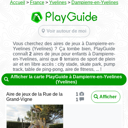
Accueil
>
France
>
Yvelines
>
Dampierre-en-Yvelines
Voir autour de moi
Vous cherchez des aires de jeux à Dampierre-en-
Yvelines (Yvelines) ? Ça tombe bien, PlayGuide
connaît
2
aires de jeux pour enfants à Dampierre-
en-Yvelines, ainsi que
0
terrains de sport de plein
air et en libre accès : city stade, skate park, pump
track, table de ping-pong, aire de fitness, ... !
Afficher la carte PlayGuide à Dampierre-en-Yvelines
(Yvelines)
Aire de jeux de la Rue de la
1
Afficher
Grand-Vigne
1