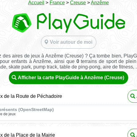
Accueil
>
France
>
Creuse
>
Anzême
Voir autour de moi
 des aires de jeux à Anzême (Creuse) ? Ça tombe bien, Play
 pour enfants à Anzême, ainsi que
0
terrains de sport de plein 
ade, skate park, pump track, table de ping-pong, aire de fitness, ..
Afficher la carte PlayGuide à Anzême (Creuse)
ux de la Route de Péchadoire
présents (OpenStreetMap)
re de jeux
ux de la Place de la Mairie