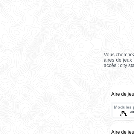
Vous cherchez
aires de jeux
accès : city st
Aire de je
Modules 
ai
Aire de je