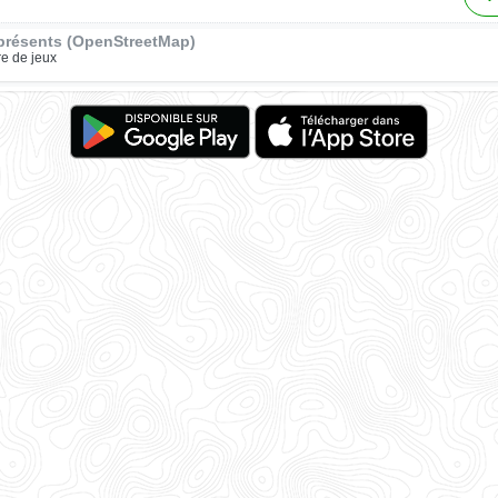
présents (OpenStreetMap)
re de jeux