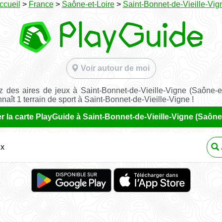
ccueil
>
France
>
Saône-et-Loire
>
Saint-Bonnet-de-Vieille-Vig
Voir autour de moi
 des aires de jeux à Saint-Bonnet-de-Vieille-Vigne (Saône-et
aît 1 terrain de sport à Saint-Bonnet-de-Vieille-Vigne !
er la carte PlayGuide à Saint-Bonnet-de-Vieille-Vigne (Saône
ux