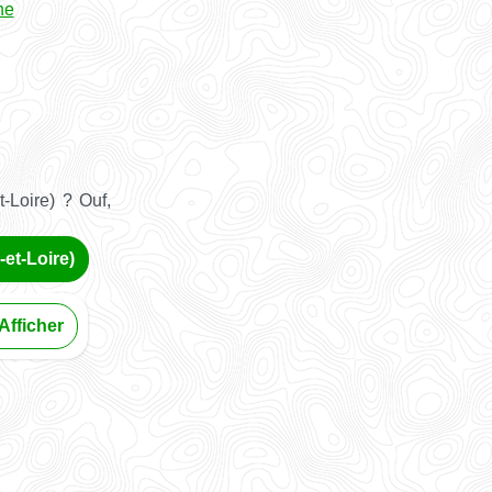
ne
-Loire) ? Ouf,
-et-Loire)
Afficher