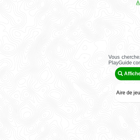
A
Vous cherchez
PlayGuide conn
Affich
Aire de je