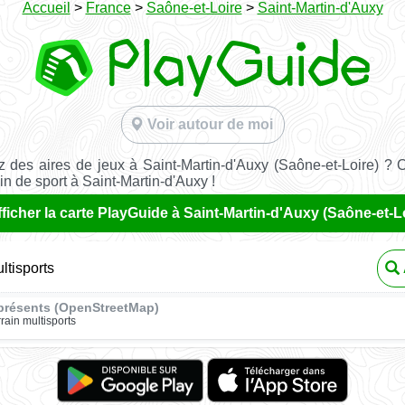
Accueil
>
France
>
Saône-et-Loire
>
Saint-Martin-d'Auxy
Voir autour de moi
 des aires de jeux à Saint-Martin-d'Auxy (Saône-et-Loire) ? 
ain de sport à Saint-Martin-d'Auxy !
ficher la carte PlayGuide à Saint-Martin-d'Auxy (Saône-et-L
ltisports
présents (OpenStreetMap)
rrain multisports