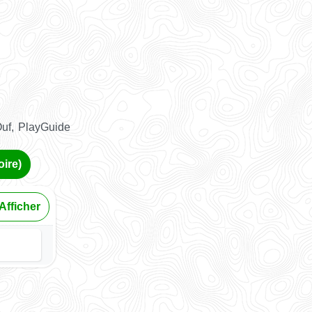
Ouf, PlayGuide
oire)
Afficher