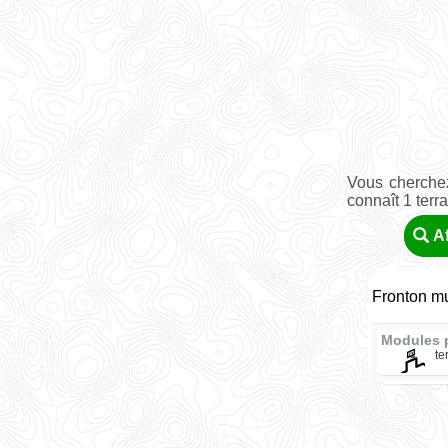
Vous cherchez
connaît 1 terr
Af
Fronton mu
Modules 
te