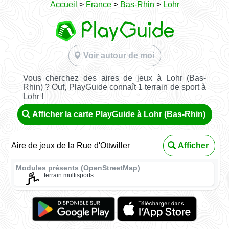
Accueil
>
France
>
Bas-Rhin
>
Lohr
Voir autour de moi
Vous cherchez des aires de jeux à Lohr (Bas-
Rhin) ? Ouf, PlayGuide connaît 1 terrain de sport à
Lohr !
Afficher la carte PlayGuide à Lohr (Bas-Rhin)
Aire de jeux de la Rue d'Ottwiller
Afficher
Modules présents (OpenStreetMap)
terrain multisports