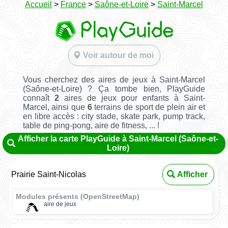
Accueil
>
France
>
Saône-et-Loire
>
Saint-Marcel
Voir autour de moi
Vous cherchez des aires de jeux à Saint-Marcel
(Saône-et-Loire) ? Ça tombe bien, PlayGuide
connaît
2
aires de jeux pour enfants à Saint-
Marcel, ainsi que
6
terrains de sport de plein air et
en libre accès : city stade, skate park, pump track,
table de ping-pong, aire de fitness, ... !
Afficher la carte PlayGuide à Saint-Marcel (Saône-et-
Loire)
Prairie Saint-Nicolas
Afficher
Modules présents (OpenStreetMap)
aire de jeux