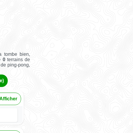
a tombe bien,
ue
0
terrains de
e de ping-pong,
e)
Afficher