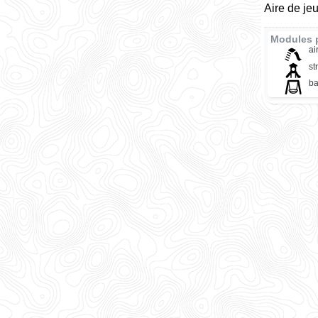
Aire de je
Modules p
ai
st
ba