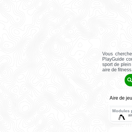
Vous cherche
PlayGuide co
sport de plein
aire de fitness, 
Aire de je
Modules 
ai