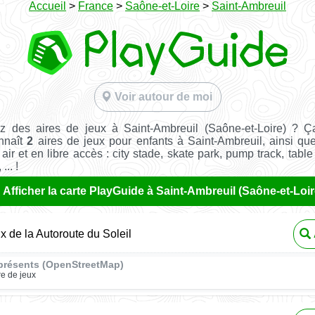
Accueil
>
France
>
Saône-et-Loire
>
Saint-Ambreuil
Voir autour de moi
z des aires de jeux à Saint-Ambreuil (Saône-et-Loire) ? Ç
nnaît
2
aires de jeux pour enfants à Saint-Ambreuil, ainsi q
 air et en libre accès : city stade, skate park, pump track, tabl
... !
Afficher la carte PlayGuide à Saint-Ambreuil (Saône-et-Loir
ux de la Autoroute du Soleil
présents (OpenStreetMap)
re de jeux