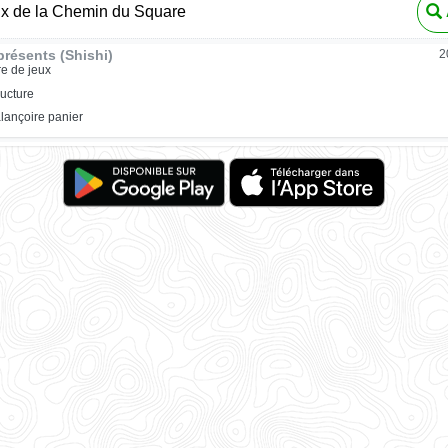
ux de la Chemin du Square
résents (Shishi)
2
re de jeux
ructure
lançoire panier