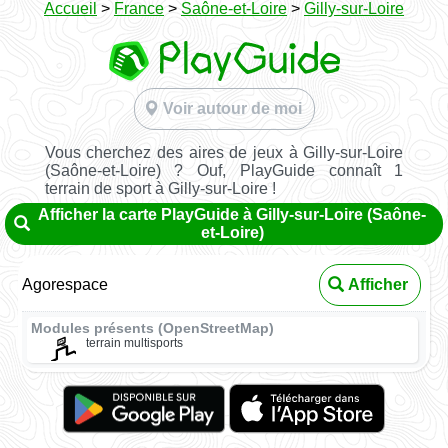
Accueil
>
France
>
Saône-et-Loire
>
Gilly-sur-Loire
Voir autour de moi
Vous cherchez des aires de jeux à Gilly-sur-Loire
(Saône-et-Loire) ? Ouf, PlayGuide connaît 1
terrain de sport à Gilly-sur-Loire !
Afficher la carte PlayGuide à Gilly-sur-Loire (Saône-
et-Loire)
Agorespace
Afficher
Modules présents (OpenStreetMap)
terrain multisports