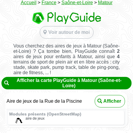
Accueil
>
France
>
Saône-et-Loire
>
Matour
Voir autour de moi
Vous cherchez des aires de jeux à Matour (Saône-
et-Loire) ? Ça tombe bien, PlayGuide connaît
2
aires de jeux pour enfants à Matour, ainsi que
4
terrains de sport de plein air et en libre accès : city
stade, skate park, pump track, table de ping-pong,
aire de fitness, ... !
Afficher la carte PlayGuide à Matour (Saône-et-
Loire)
Aire de jeux de la Rue de la Piscine
Afficher
Modules présents (OpenStreetMap)
aire de jeux