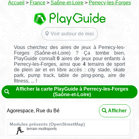
Accueil
>
France
>
Saône-et-Loire
>
Perrecy-les-Forges
Voir autour de moi
Vous cherchez des aires de jeux à Perrecy-les-
Forges (Saône-et-Loire) ? Ça tombe bien,
PlayGuide connaît
0
aires de jeux pour enfants à
Perrecy-les-Forges, ainsi que
4
terrains de sport
de plein air et en libre accès : city stade, skate
park, pump track, table de ping-pong, aire de
fitness, ... !
Afficher la carte PlayGuide à Perrecy-les-Forges
(Saône-et-Loire)
Agorespace, Rue du Bé
Afficher
Modules présents (OpenStreetMap)
terrain multisports