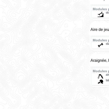
Modules 
sk
Aire de je
Modules 
st
Araignée, 
Modules 
ai
ta