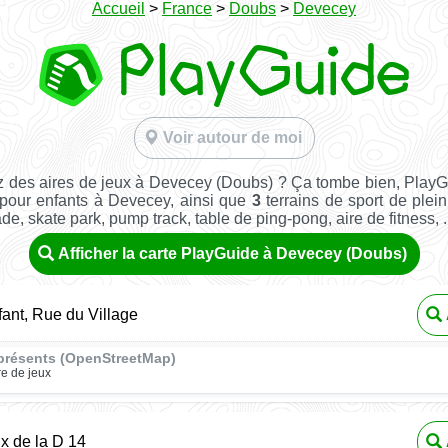
Accueil
>
France
>
Doubs
>
Devecey
Voir autour de moi
 des aires de jeux à Devecey (Doubs) ? Ça tombe bien, Play
 pour enfants à Devecey, ainsi que
3
terrains de sport de plein 
ade, skate park, pump track, table de ping-pong, aire de fitness, ..
Afficher la carte PlayGuide à Devecey (Doubs)
fant, Rue du Village
présents (OpenStreetMap)
re de jeux
ux de la D 14