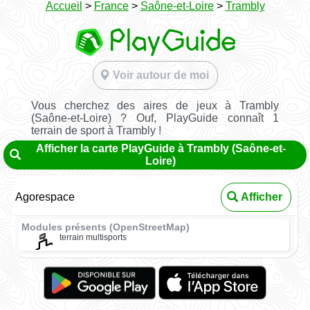
Accueil
>
France
>
Saône-et-Loire
>
Trambly
Voir autour de moi
Vous cherchez des aires de jeux à Trambly
(Saône-et-Loire) ? Ouf, PlayGuide connaît 1
terrain de sport à Trambly !
Afficher la carte PlayGuide à Trambly (Saône-et-
Loire)
Agorespace
Afficher
Modules présents (OpenStreetMap)
terrain multisports