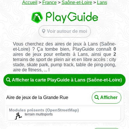
Accueil
>
France
>
Saône-et-Loire
>
Lans
Voir autour de moi
Vous cherchez des aires de jeux à Lans (Saône-
et-Loire) ? Ça tombe bien, PlayGuide connaît
0
aires de jeux pour enfants à Lans, ainsi que
2
terrains de sport de plein air et en libre accès : city
stade, skate park, pump track, table de ping-pong,
aire de fitness, ... !
Afficher la carte PlayGuide à Lans (Saône-et-Loire)
Aire de jeux de la Grande Rue
Afficher
Modules présents (OpenStreetMap)
terrain multisports