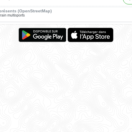
présents (OpenStreetMap)
rrain multisports