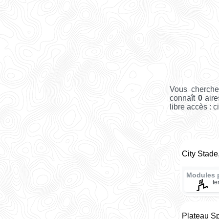
Vous cherche
connaît
0
aire
libre accès : c
City Stade
Modules 
te
Plateau Sp