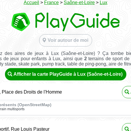
Accueil
>
France
>
Saône-et-Loire
>
Lux
Voir autour de moi
z des aires de jeux à Lux (Saône-et-Loire) ? Ça tombe bi
s de jeux pour enfants à Lux, ainsi que
2
terrains de sport de 
ity stade, skate park, pump track, table de ping-pong, aire de fitnes
Afficher la carte PlayGuide à Lux (Saône-et-Loire)
, Place des Droits de l'Homme
présents (OpenStreetMap)
rrain multisports
ortif, Rue Louis Pasteur