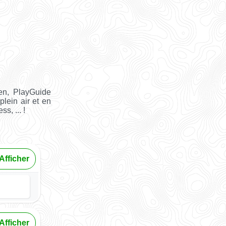
en, PlayGuide
plein air et en
s, ... !
Afficher
Afficher