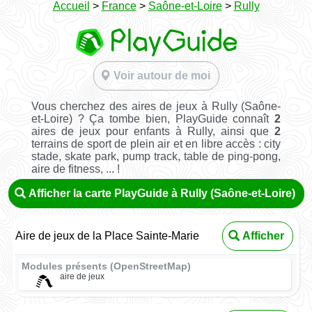
Accueil
>
France
>
Saône-et-Loire
>
Rully
Voir autour de moi
Vous cherchez des aires de jeux à Rully (Saône-
et-Loire) ? Ça tombe bien, PlayGuide connaît
2
aires de jeux pour enfants à Rully, ainsi que
2
terrains de sport de plein air et en libre accès : city
stade, skate park, pump track, table de ping-pong,
aire de fitness, ... !
Afficher la carte PlayGuide à Rully (Saône-et-Loire)
Aire de jeux de la Place Sainte-Marie
Afficher
Modules présents (OpenStreetMap)
aire de jeux