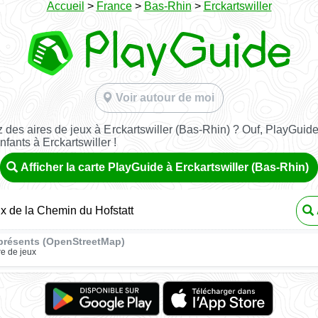
Accueil
>
France
>
Bas-Rhin
>
Erckartswiller
Voir autour de moi
des aires de jeux à Erckartswiller (Bas-Rhin) ? Ouf, PlayGuide
nfants à Erckartswiller !
Afficher la carte PlayGuide à Erckartswiller (Bas-Rhin)
ux de la Chemin du Hofstatt
présents (OpenStreetMap)
re de jeux