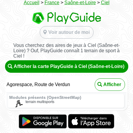
Accueil
>
France
>
Saône-et-Loire
>
Ciel
Voir autour de moi
Vous cherchez des aires de jeux à Ciel (Saône-et-
Loire) ? Ouf, PlayGuide connaît 1 terrain de sport à
Ciel !
Afficher la carte PlayGuide à Ciel (Saône-et-Loire)
Agorespace, Route de Verdun
Afficher
Modules présents (OpenStreetMap)
terrain multisports