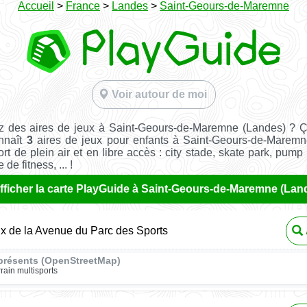
Accueil
>
France
>
Landes
>
Saint-Geours-de-Maremne
Voir autour de moi
z des aires de jeux à Saint-Geours-de-Maremne (Landes) ? Ç
nnaît
3
aires de jeux pour enfants à Saint-Geours-de-Maremn
ort de plein air et en libre accès : city stade, skate park, pump 
de fitness, ... !
fficher la carte PlayGuide à Saint-Geours-de-Maremne (Lan
ux de la Avenue du Parc des Sports
présents (OpenStreetMap)
rrain multisports