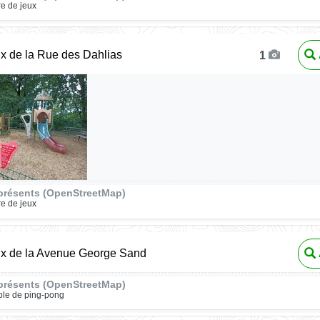
re de jeux
ux de la Rue des Dahlias
1
présents (OpenStreetMap)
re de jeux
ux de la Avenue George Sand
présents (OpenStreetMap)
ble de ping-pong