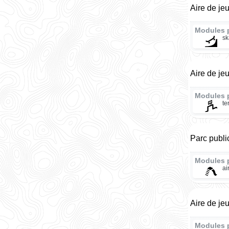
Aire de je
Modules 
sk
Aire de je
Modules 
te
Parc publ
Modules 
ai
Aire de je
Modules 