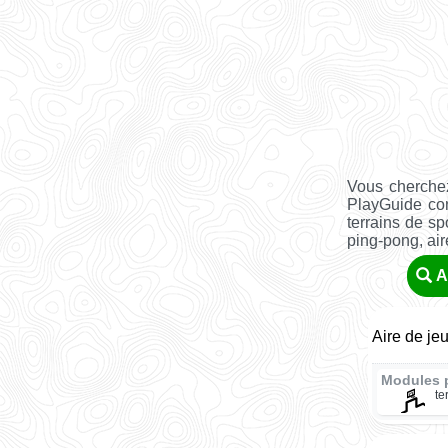
Vous cherche
PlayGuide co
terrains de sp
ping-pong, aire 
A
Aire de je
Modules 
te