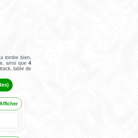
a tombe bien,
e, ainsi que
4
track, table de
des)
Afficher