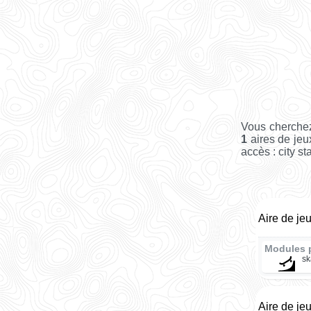
Vous cherchez
1
aires de jeu
accès : city st
Aire de je
Modules 
sk
Aire de je