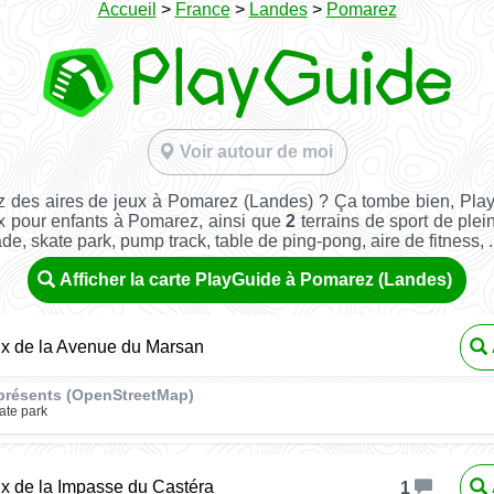
Accueil
>
France
>
Landes
>
Pomarez
Voir autour de moi
 des aires de jeux à Pomarez (Landes) ? Ça tombe bien, Pla
x pour enfants à Pomarez, ainsi que
2
terrains de sport de plein
ade, skate park, pump track, table de ping-pong, aire de fitness, ..
Afficher la carte PlayGuide à Pomarez (Landes)
ux de la Avenue du Marsan
présents (OpenStreetMap)
ate park
ux de la Impasse du Castéra
1