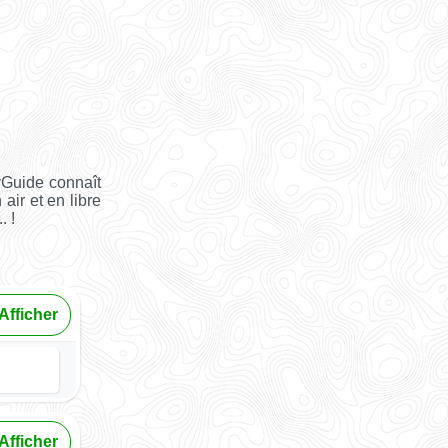
yGuide connaît
 air et en libre
. !
Afficher
Afficher