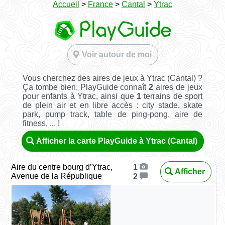
Accueil
>
France
>
Cantal
>
Ytrac
Voir autour de moi
Vous cherchez des aires de jeux à Ytrac (Cantal) ?
Ça tombe bien, PlayGuide connaît
2
aires de jeux
pour enfants à Ytrac, ainsi que
1
terrains de sport
de plein air et en libre accès : city stade, skate
park, pump track, table de ping-pong, aire de
fitness, ... !
Afficher la carte PlayGuide à Ytrac (Cantal)
Aire du centre bourg d’Ytrac,
1
Afficher
Avenue de la République
2