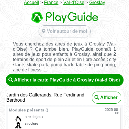
Accueil
>
France
>
Val-d'Oise
>
Groslay
Voir autour de moi
Vous cherchez des aires de jeux à Groslay (Val-
d'Oise) ? Ça tombe bien, PlayGuide connaît
1
aires de jeux pour enfants à Groslay, ainsi que
2
terrains de sport de plein air et en libre accès : city
stade, skate park, pump track, table de ping-pong,
aire de fitness, ... !
Afficher la carte PlayGuide à Groslay (Val-d'Oise)
Jardin des Gallerands, Rue Ferdinand
Afficher
Berthoud
Modules présents ()
2025-08-
06
aire de jeux
structure