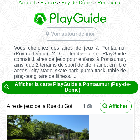
Accueil
>
France
>
Puy-de-Dôme
>
Pontaumur
Voir autour de moi
Vous cherchez des aires de jeux à Pontaumur
(Puy-de-Dôme) ? Ça tombe bien, PlayGuide
connaît
1
aires de jeux pour enfants à Pontaumur,
ainsi que
2
terrains de sport de plein air et en libre
accès : city stade, skate park, pump track, table de
ping-pong, aire de fitness, ... !
Afficher la carte PlayGuide à Pontaumur (Puy-de-
Dôme)
Aire de jeux de la Rue du Got
Afficher
1