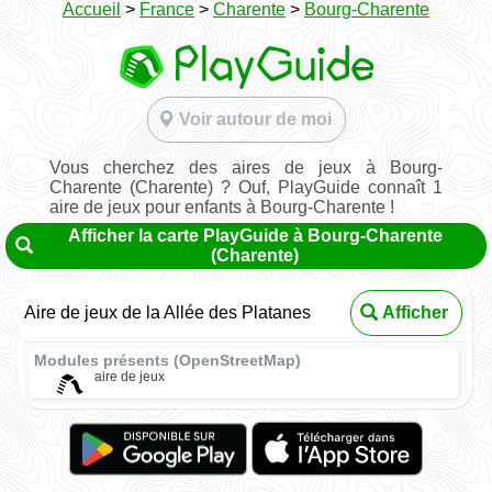
Accueil
>
France
>
Charente
>
Bourg-Charente
Voir autour de moi
Vous cherchez des aires de jeux à Bourg-
Charente (Charente) ? Ouf, PlayGuide connaît 1
aire de jeux pour enfants à Bourg-Charente !
Afficher la carte PlayGuide à Bourg-Charente
(Charente)
Aire de jeux de la Allée des Platanes
Afficher
Modules présents (OpenStreetMap)
aire de jeux