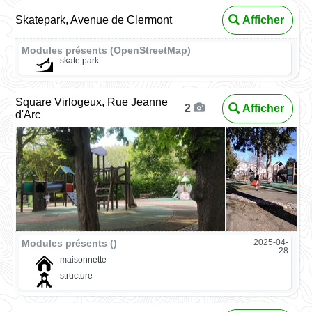
Skatepark, Avenue de Clermont
Afficher
Modules présents (OpenStreetMap)
skate park
Square Virlogeux, Rue Jeanne
Afficher
2
d'Arc
Modules présents ()
2025-04-
28
maisonnette
structure