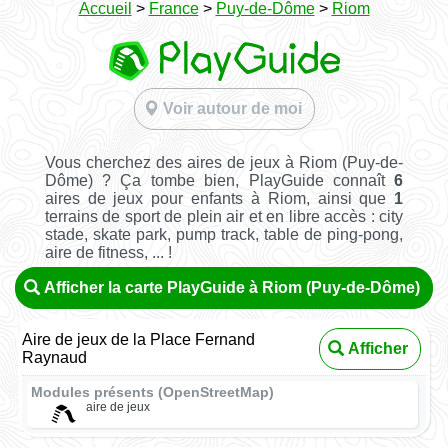
Accueil
>
France
>
Puy-de-Dôme
>
Riom
Voir autour de moi
Vous cherchez des aires de jeux à Riom (Puy-de-
Dôme) ? Ça tombe bien, PlayGuide connaît
6
aires de jeux pour enfants à Riom, ainsi que
1
terrains de sport de plein air et en libre accès : city
stade, skate park, pump track, table de ping-pong,
aire de fitness, ... !
Afficher la carte PlayGuide à Riom (Puy-de-Dôme)
Aire de jeux de la Place Fernand
Afficher
Raynaud
Modules présents (OpenStreetMap)
aire de jeux