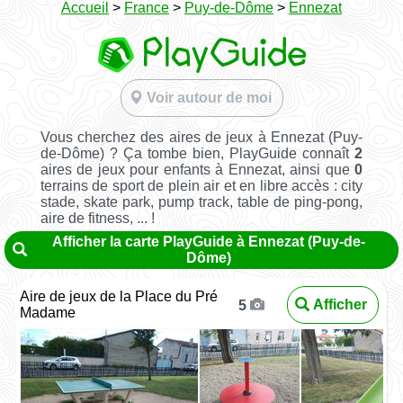
Accueil
>
France
>
Puy-de-Dôme
>
Ennezat
Voir autour de moi
Vous cherchez des aires de jeux à Ennezat (Puy-
de-Dôme) ? Ça tombe bien, PlayGuide connaît
2
aires de jeux pour enfants à Ennezat, ainsi que
0
terrains de sport de plein air et en libre accès : city
stade, skate park, pump track, table de ping-pong,
aire de fitness, ... !
Afficher la carte PlayGuide à Ennezat (Puy-de-
Dôme)
Aire de jeux de la Place du Pré
Afficher
5
Madame