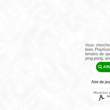
Vous cherche
bien, PlayGui
terrains de sp
ping-pong, aire 
Aff
Aire de je
Modules 
te