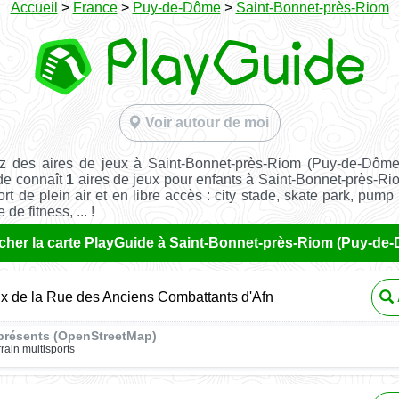
Accueil
>
France
>
Puy-de-Dôme
>
Saint-Bonnet-près-Riom
Voir autour de moi
z des aires de jeux à Saint-Bonnet-près-Riom (Puy-de-Dôm
de connaît
1
aires de jeux pour enfants à Saint-Bonnet-près-Ri
ort de plein air et en libre accès : city stade, skate park, pump 
de fitness, ... !
icher la carte PlayGuide à Saint-Bonnet-près-Riom (Puy-de
ux de la Rue des Anciens Combattants d'Afn
présents (OpenStreetMap)
rrain multisports