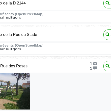
ux de la D 2144
présents (OpenStreetMap)
rrain multisports
ux de la Rue du Stade
présents (OpenStreetMap)
rrain multisports
1
, Rue des Roses
1