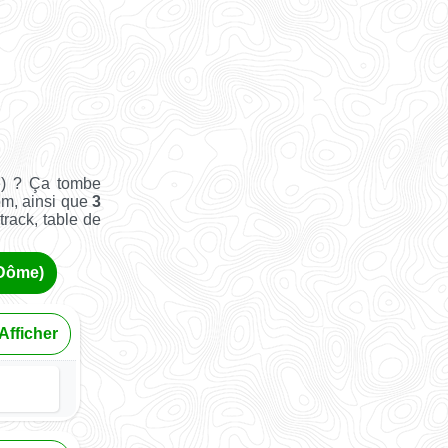
e) ? Ça tombe
om, ainsi que
3
track, table de
-Dôme)
Afficher