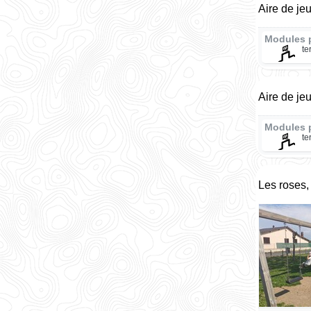
Aire de je
Modules 
te
Aire de je
Modules 
te
Les roses