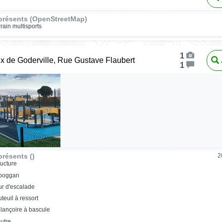
présents (OpenStreetMap)
rrain multisports
1
ux de Goderville, Rue Gustave Flaubert
1
résents ()
2
ructure
oboggan
r d'escalade
uteuil à ressort
lançoire à bascule
utre