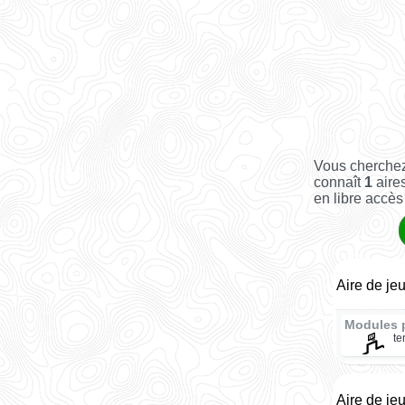
Vous cherchez
connaît
1
aires
en libre accès 
Aire de j
Modules 
te
Aire de je