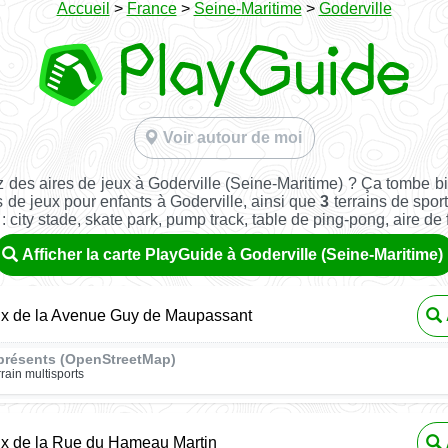
Accueil
>
France
>
Seine-Maritime
>
Goderville
Voir autour de moi
 des aires de jeux à Goderville (Seine-Maritime) ? Ça tombe b
 de jeux pour enfants à Goderville, ainsi que
3
terrains de sport
: city stade, skate park, pump track, table de ping-pong, aire de fi
Afficher la carte PlayGuide à Goderville (Seine-Maritime)
eux de la Avenue Guy de Maupassant
présents (OpenStreetMap)
rrain multisports
ux de la Rue du Hameau Martin