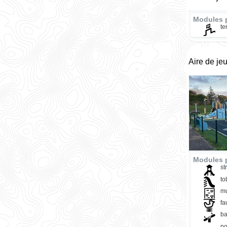
Modules 
te
Aire de je
Modules p
st
t
mu
fa
ba
po