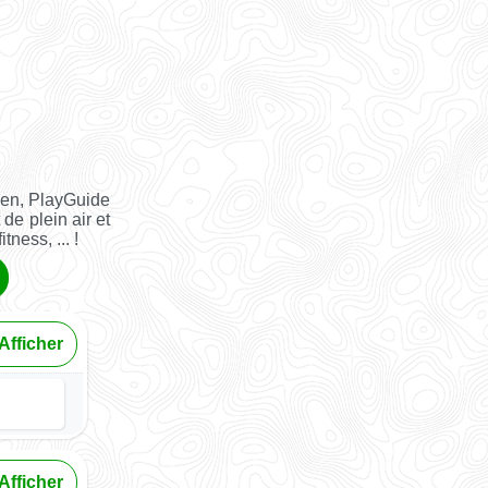
ien, PlayGuide
 de plein air et
tness, ... !
Afficher
Afficher