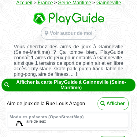
Accueil
>
France
>
Seine-Maritime
>
Gainneville
Voir autour de moi
Vous cherchez des aires de jeux à Gainneville
(Seine-Maritime) ? Ça tombe bien, PlayGuide
connaît
1
aires de jeux pour enfants à Gainneville,
ainsi que
1
terrains de sport de plein air et en libre
accès : city stade, skate park, pump track, table de
ping-pong, aire de fitness, ... !
Afficher la carte PlayGuide à Gainneville (Seine-
Maritime)
Aire de jeux de la Rue Louis Aragon
Afficher
Modules présents (OpenStreetMap)
aire de jeux