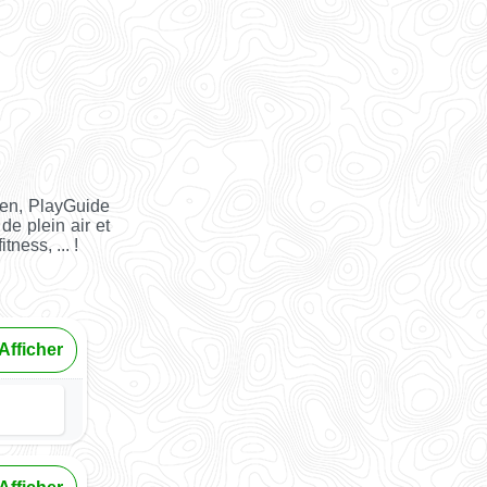
ien, PlayGuide
de plein air et
tness, ... !
Afficher