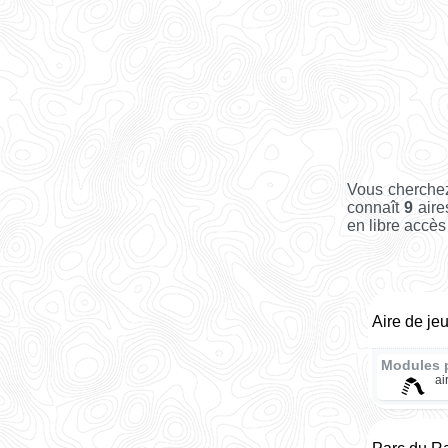
Vous cherchez
connaît
9
aire
en libre accès 
Aire de je
Modules 
ai