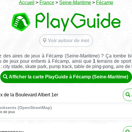
Accueil
>
France
>
Seine-Maritime
>
Fécamp
Voir autour de moi
 des aires de jeux à Fécamp (Seine-Maritime) ? Ça tombe b
s de jeux pour enfants à Fécamp, ainsi que
1
terrains de sport 
: city stade, skate park, pump track, table de ping-pong, aire de fi
Afficher la carte PlayGuide à Fécamp (Seine-Maritime)
ux de la Boulevard Albert 1er
présents (OpenStreetMap)
re de jeux