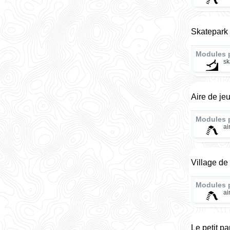
Skatepark
Modules 
sk
Aire de je
Modules 
ai
Village de
Modules 
ai
Le petit p