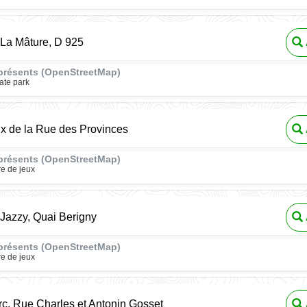
 La Mâture, D 925
présents (OpenStreetMap)
ate park
ux de la Rue des Provinces
présents (OpenStreetMap)
re de jeux
 Jazzy, Quai Berigny
présents (OpenStreetMap)
re de jeux
arc, Rue Charles et Antonin Gosset