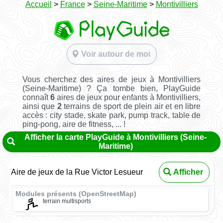
Accueil
>
France
>
Seine-Maritime
>
Montivilliers
Voir autour de moi
Vous cherchez des aires de jeux à Montivilliers
(Seine-Maritime) ? Ça tombe bien, PlayGuide
connaît
6
aires de jeux pour enfants à Montivilliers,
ainsi que
2
terrains de sport de plein air et en libre
accès : city stade, skate park, pump track, table de
ping-pong, aire de fitness, ... !
Afficher la carte PlayGuide à Montivilliers (Seine-
Maritime)
Aire de jeux de la Rue Victor Lesueur
Afficher
Modules présents (OpenStreetMap)
terrain multisports