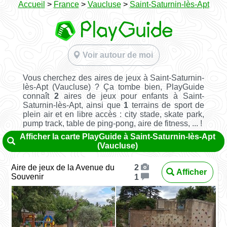
Accueil
>
France
>
Vaucluse
>
Saint-Saturnin-lès-Apt
Voir autour de moi
Vous cherchez des aires de jeux à Saint-Saturnin-
lès-Apt (Vaucluse) ? Ça tombe bien, PlayGuide
connaît
2
aires de jeux pour enfants à Saint-
Saturnin-lès-Apt, ainsi que
1
terrains de sport de
plein air et en libre accès : city stade, skate park,
pump track, table de ping-pong, aire de fitness, ... !
Afficher la carte PlayGuide à Saint-Saturnin-lès-Apt
(Vaucluse)
Aire de jeux de la Avenue du
2
Afficher
Souvenir
1