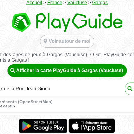
Accueil
>
France
>
Vaucluse
>
Gargas
Voir autour de moi
 des aires de jeux à Gargas (Vaucluse) ? Ouf, PlayGuide con
nts à Gargas !
Afficher la carte PlayGuide à Gargas (Vaucluse)
ux de la Rue Jean Giono
présents (OpenStreetMap)
re de jeux