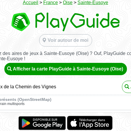
Accueil
>
France
>
Oise
>
Sainte-Eusoye
Voir autour de moi
 des aires de jeux à Sainte-Eusoye (Oise) ? Ouf, PlayGuide con
nte-Eusoye !
Afficher la carte PlayGuide à Sainte-Eusoye (Oise)
ux de la Chemin des Vignes
présents (OpenStreetMap)
rrain multisports